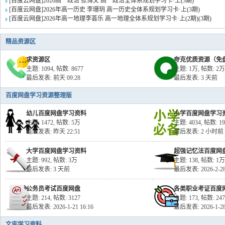
[百度云网盘]2026高一政治 张博文 高一政治全体系规划学习卡·上(3期)
[百度云网盘]2026年高一历史 李珊玥 高一历史全体系规划学习卡·上(3期)
[百度云网盘]2026年高一地理李荟乐 高一地理全体系规划学习卡·上(2期)(3期)
育
精品资源区
求资源区
夸克优质资源（免
主题: 1094
,
帖数: 8677
主题:
1万
,
帖数:
2万
最后发表:
前天 09:28
最后发表:
3 天前
百度网盘学习资源整理版
幼儿百度网盘学习资料
小学百度网盘学习
主题: 1472
,
帖数:
5万
主题: 4034
,
帖数:
1
盘
最后发表:
昨天 22:51
最后发表:
2 小时前
大学百度网盘学习资料
超强记忆法百度网
主题: 992
,
帖数:
3万
主题: 138
,
帖数:
1万
最后发表:
3 天前
最后发表: 2026-2-28
公务员考试百度网盘
各类职业考证百度
主题: 214
,
帖数: 3127
主题: 173
,
帖数: 247
最后发表: 2026-1-21 16:16
最后发表: 2026-1-28
文库学习资料